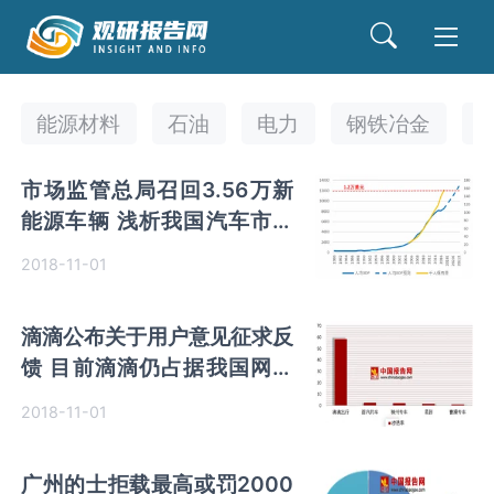
能源材料
石油
电力
钢铁冶金
市场监管总局召回3.56万新
能源车辆 浅析我国汽车市场
主要问题
2018-11-01
滴滴公布关于用户意见征求反
馈 目前滴滴仍占据我国网约
车主要市场
2018-11-01
广州的士拒载最高或罚2000