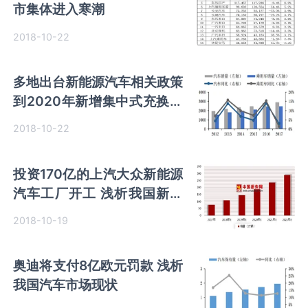
市集体进入寒潮
2018-10-22
多地出台新能源汽车相关政策
到2020年新增集中式充换电
站将超1.2万座
2018-10-22
投资170亿的上汽大众新能源
汽车工厂开工 浅析我国新能
源汽车市场前景
2018-10-19
奥迪将支付8亿欧元罚款 浅析
我国汽车市场现状