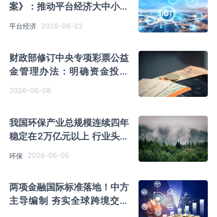
案》：推动平台经济大中小企
业协同发展水平提升
2026-06-22
平台经济
财政部修订中央专项彩票公益
金管理办法：明确资金投向
“禁区”
2026-06-08
我国环保产业总规模连续四年
稳定在2万亿元以上 行业头部
效应进一步增强
2026-06-05
环保
两项金融国际标准落地！中方
主导编制 夯实全球跨境交易
技术基础