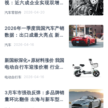
视：近六成企业实现双增长
三大引擎驱动发展
2026-04-20
汽车零部件
2026年一季度我国汽车产销
数据：出口成最大亮点 新能
源渗透率达42%
2026-04-16
汽车
新国标深化+原材料涨价 我国
电动自行车迎涨价潮 行业供
给端迎结构优化机遇
2026-04-16
电动自行车
3月车市强劲反弹：多品牌销
量环比翻倍 出海与新车型成
增长双引擎