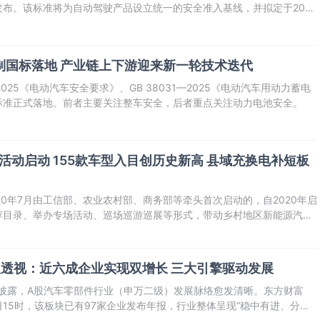
布。该标准将为自动驾驶产品设立统一的安全准入基线，并拟定于2027
制国标落地 产业链上下游迎来新一轮技术迭代
4—2025《电动汽车安全要求》、GB 38031—2025《电动汽车用动力蓄电
标准正式落地。前者主要关注整车安全，后者重点关注动力电池安全。
乡活动启动 155款车型入目创历史新高 县域充换电补短板
20年7月由工信部、农业农村部、商务部等牵头首次启动的，自2020年启
荐目录、举办专场活动、巡场巡游巡展等形式，带动乡村地区新能源汽车
持续提升乡村居民选车、购车、用车的便利性。同时，下乡活动同汽车以
板试点等政策有效
透视：近六成企业实现双增长 三大引擎驱动发展
续披露，A股汽车零部件行业（申万二级）发展脉络愈发清晰。东方财富
16日15时，该板块已有97家企业发布年报，行业整体呈现“稳中有进、分化