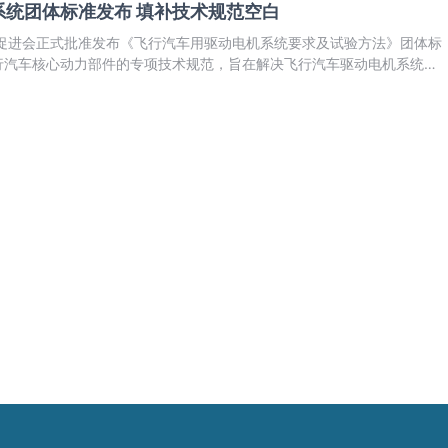
系统团体标准发布 填补技术规范空白
全促进会正式批准发布《飞行汽车用驱动电机系统要求及试验方法》团体标
行汽车核心动力部件的专项技术规范，旨在解决飞行汽车驱动电机系统在
系方面存在的行业痛点，为低空经济这一战略性新兴产业的高质量发展提