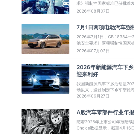
求》强制性国家标准已获批准发
年7月1日起正式实施。
2026年08月07日
7月1日两项电动汽车强
2026年7月1日，GB 1838
池安全要求》两项强制性国家
2026年07月03日
2026年新能源汽车下
迎来利好
我国新能源汽车下乡活动是20
动以来，通过制定下乡车型推
2026年06月27日
销售以及配套服务体系建设，
旧换新、县域充换电设施补短
A股汽车零部件行业年报
随着2025年上市公司年报陆
Choice数据显示，截至4月