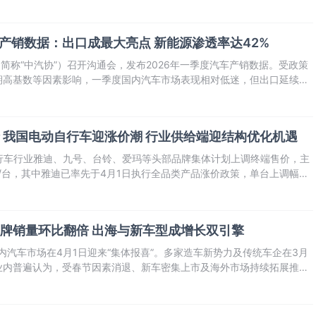
车产销数据：出口成最大亮点 新能源渗透率达42%
（简称“中汽协”）召开沟通会，发布2026年一季度汽车产销数据。受政策
期高基数等因素影响，一季度国内汽车市场表现相对低迷，但出口延续高
点。
 我国电动自行车迎涨价潮 行业供给端迎结构优化机遇
自行车行业雅迪、九号、台铃、爱玛等头部品牌集体计划上调终端售价，主
0元/台，其中雅迪已率先于4月1日执行全品类产品涨价政策，单台上调幅度
牌销量环比翻倍 出海与新车型成增长双引擎
国内汽车市场在4月1日迎来“集体报喜”。多家造车新势力及传统车企在3月
业内普遍认为，受春节因素消退、新车密集上市及海外市场持续拓展推
025年底购置税政策调整带来的短期影响，市场释放出强劲“回暖”信号。