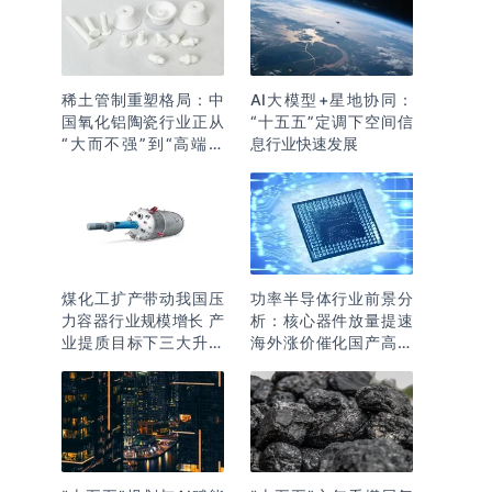
稀土管制重塑格局：中
AI大模型+星地协同：
国氧化铝陶瓷行业正从
“十五五”定调下空间信
“大而不强”到“高端突
息行业快速发展
围”
煤化工扩产带动我国压
功率半导体行业前景分
力容器行业规模增长 产
析：核心器件放量提速
业提质目标下三大升级
海外涨价催化国产高端
逻辑明确
化突围