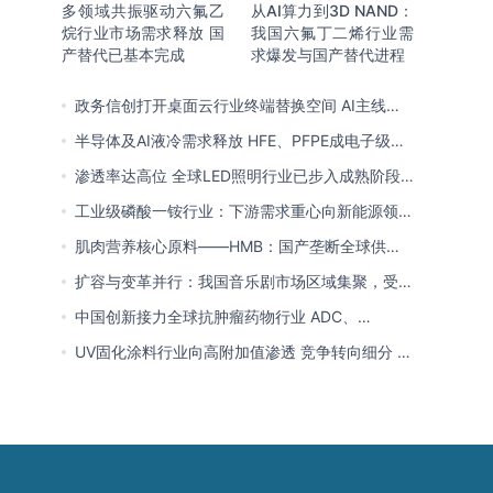
多领域共振驱动六氟乙
从AI算力到3D NAND：
烷行业市场需求释放 国
我国六氟丁二烯行业需
产替代已基本完成
求爆发与国产替代进程
政务信创打开桌面云行业终端替换空间 AI主线重
塑竞争逻辑 中国本土厂商全面反超
半导体及AI液冷需求释放 HFE、PFPE成电子级氟
化液行业主流 3M退场下国产高端突破加速
渗透率达高位 全球LED照明行业已步入成熟阶段
未来将向集成化、智能化方向演进
工业级磷酸一铵行业：下游需求重心向新能源领域
转移 产业链一体化趋势清晰
肌肉营养核心原料——HMB：国产垄断全球供给
市场 龙头构筑全方位竞争壁垒
扩容与变革并行：我国音乐剧市场区域集聚，受众
群体更新，内容生态持续完善
中国创新接力全球抗肿瘤药物行业 ADC、
CDK4/6与BTK引领 医保落地促专特药双渠道格局
UV固化涂料行业向高附加值渗透 竞争转向细分 恒
成型
兴股份等专精特新小巨人表现突出