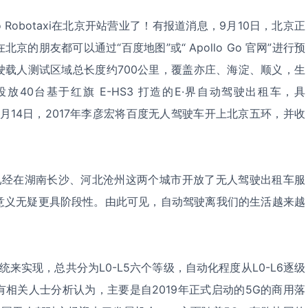
Robotaxi在北京开站营业了！有报道消息，9月10日，北京正
的朋友都可以通过“百度地图”或“ Apollo Go 官网”进行预
驶载人测试区域总长度约700公里，覆盖亦庄、海淀、顺义，生
40台基于红旗 E-HS3 打造的E·界自动驾驶出租车，具
9月14日，2017年李彦宏将百度无人驾驶车开上北京五环，并收
已经在湖南长沙、河北沧州这两个城市开放了无人驾驶出租车服
意义无疑更具阶段性。由此可见，自动驾驶离我们的生活越来越
来实现，总共分为L0-L5六个等级，自动化程度从L0-L6逐级
相关人士分析认为，主要是自2019年正式启动的5G的商用落