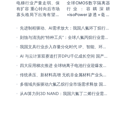
电梯行业产量走弱、保
全球CMOS数字隔离器
有扩容 重心转向后市场
行业：容耦深耕
寡头格局下出海有望持
+isoPower渗透+毫米
续贡献新增量
波开辟新赛道 国产向全
球引领迈进
先进制程驱动、AI需求放大：我国八氟环丁烷行业
需求爆发与国产替代进程
刻蚀与清洗的“特种工兵”：全球八氟丙烷行业需求
释放 国产初露锋芒
我国文具行业步入存量分化时代 IP、智能、环保
成企业构建核心竞争力关键
AI 与云计算双赛道打开DPU千亿成长空间 国产厂
商突破技术壁垒迎替代窗口期
四大应用梯次推进 全球钠离子电池行业迎爆发窗
口 中国全链规模化落地领跑商业化
传统承压、新材料高增 无机非金属材料产业头部
向一体化延伸 低碳高能创新转型提速
多领域共振驱动六氟乙烷行业市场需求释放 国产
替代已基本完成
从AI算力到3D NAND：我国六氟丁二烯行业需求
爆发与国产替代进程