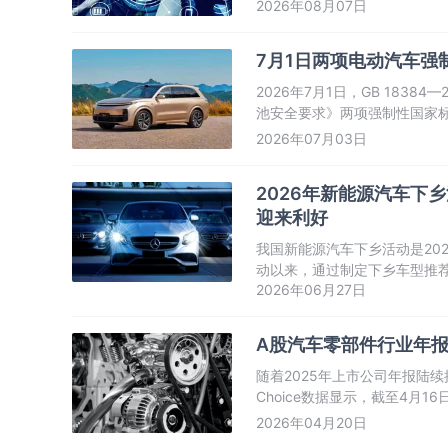
年7月1日起正式实施。
2026年08月07日
7月1日两项电动汽车强
2026年7月1日，GB 1838
池安全要求》两项强制性国家
2026年07月03日
2026年新能源汽车下
迎来利好
我国新能源汽车下乡活动是20
动以来，通过制定下乡车型推
2026年06月27日
销售以及配套服务体系建设，
旧换新、县域充换电设施补短
A股汽车零部件行业年报
随着2025年上市公司年报陆
Choice数据显示，截至4月
加剧”的特征。
2026年04月20日