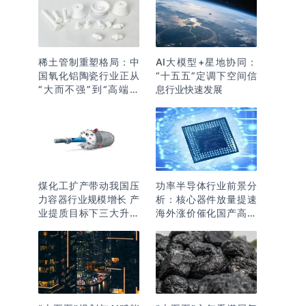
稀土管制重塑格局：中
AI大模型+星地协同：
国氧化铝陶瓷行业正从
“十五五”定调下空间信
“大而不强”到“高端突
息行业快速发展
围”
煤化工扩产带动我国压
功率半导体行业前景分
力容器行业规模增长 产
析：核心器件放量提速
业提质目标下三大升级
海外涨价催化国产高端
逻辑明确
化突围