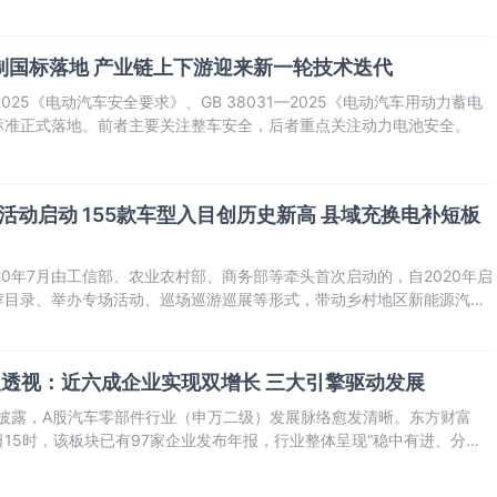
制国标落地 产业链上下游迎来新一轮技术迭代
4—2025《电动汽车安全要求》、GB 38031—2025《电动汽车用动力蓄电
标准正式落地。前者主要关注整车安全，后者重点关注动力电池安全。
乡活动启动 155款车型入目创历史新高 县域充换电补短板
20年7月由工信部、农业农村部、商务部等牵头首次启动的，自2020年启
荐目录、举办专场活动、巡场巡游巡展等形式，带动乡村地区新能源汽车
持续提升乡村居民选车、购车、用车的便利性。同时，下乡活动同汽车以
板试点等政策有效
透视：近六成企业实现双增长 三大引擎驱动发展
续披露，A股汽车零部件行业（申万二级）发展脉络愈发清晰。东方财富
16日15时，该板块已有97家企业发布年报，行业整体呈现“稳中有进、分化