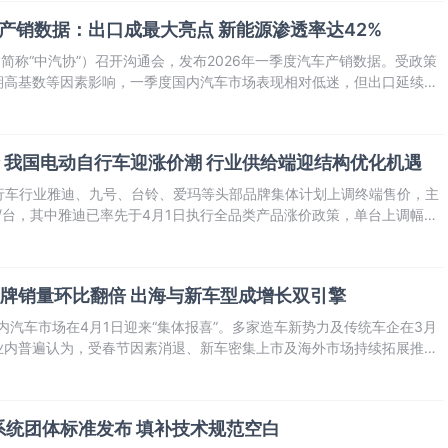
车产销数据：出口成最大亮点 新能源渗透率达42%
（简称“中汽协”）召开沟通会，发布2026年一季度汽车产销数据。受政策
期高基数等因素影响，一季度国内汽车市场表现相对低迷，但出口延续高
点。
 我国电动自行车迎涨价潮 行业供给端迎结构优化机遇
自行车行业雅迪、九号、台铃、爱玛等头部品牌集体计划上调终端售价，主
0元/台，其中雅迪已率先于4月1日执行全品类产品涨价政策，单台上调幅度
牌销量环比翻倍 出海与新车型成增长双引擎
国内汽车市场在4月1日迎来“集体报喜”。多家造车新势力及传统车企在3月
业内普遍认为，受春节因素消退、新车密集上市及海外市场持续拓展推
025年底购置税政策调整带来的短期影响，市场释放出强劲“回暖”信号。
系统团体标准发布 填补技术规范空白