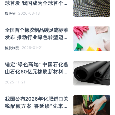
球首发 我国成为全球首个实
现该级别碳纤维工业化量产国
2026-03-13
碳纤维
家
全国首个橡胶制品碳足迹标准
发布 推动行业绿色转型迈入
“主动控碳”新阶段
2026-01-21
橡胶制品
锚定“绿色高端” 中国石化燕
山石化60亿元橡胶新材料项
目落地天津南港
2025-11-21
我国公布2026年化肥进口关
税配额方案 将延续“先来先
领”分配原则 配额总量确定为