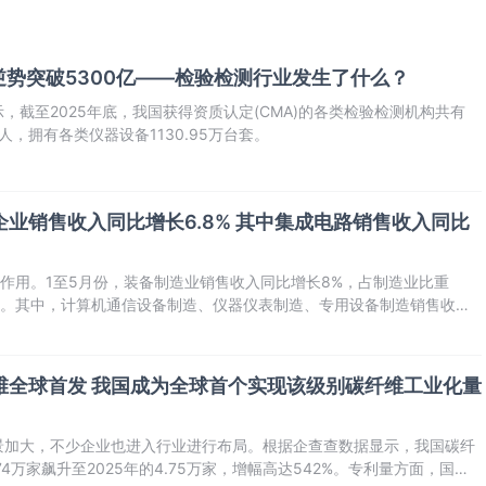
势突破5300亿——检验检测行业发生了什么？
，截至2025年底，我国获得资质认定(CMA)的各类检验检测机构共有
万人，拥有各类仪器设备1130.95万台套。
业企业销售收入同比增长6.8% 其中集成电路销售收入同比
”作用。1至5月份，装备制造业销售收入同比增长8%，占制造业比重
”作用。其中，计算机通信设备制造、仪器仪表制造、专用设备制造销售收入
%和8.8%，制造业高端化进程持续推进。
纤维全球首发 我国成为全球首个实现该级别碳纤维工业化量
景加大，不少企业也进入行业进行布局。根据企查查数据显示，我国碳纤
74万家飙升至2025年的4.75万家，增幅高达542%。专利量方面，国内