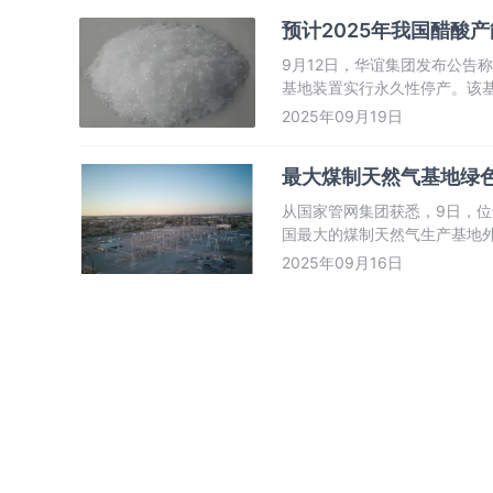
预计2025年我国醋酸产
9月12日，华谊集团发布公告
基地装置实行永久性停产。该
吨（2024年产能利用率70.7
2025年09月19日
较早，此次停产是集团基于产
最大煤制天然气基地绿
从国家管网集团获悉，9日，
国最大的煤制天然气生产基地
供应保障能力。
2025年09月16日