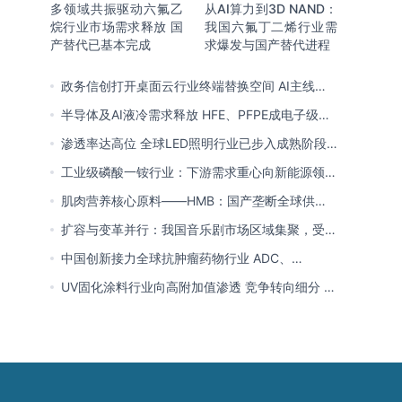
多领域共振驱动六氟乙
从AI算力到3D NAND：
烷行业市场需求释放 国
我国六氟丁二烯行业需
产替代已基本完成
求爆发与国产替代进程
政务信创打开桌面云行业终端替换空间 AI主线重
塑竞争逻辑 中国本土厂商全面反超
半导体及AI液冷需求释放 HFE、PFPE成电子级氟
化液行业主流 3M退场下国产高端突破加速
渗透率达高位 全球LED照明行业已步入成熟阶段
未来将向集成化、智能化方向演进
工业级磷酸一铵行业：下游需求重心向新能源领域
转移 产业链一体化趋势清晰
肌肉营养核心原料——HMB：国产垄断全球供给
市场 龙头构筑全方位竞争壁垒
扩容与变革并行：我国音乐剧市场区域集聚，受众
群体更新，内容生态持续完善
中国创新接力全球抗肿瘤药物行业 ADC、
CDK4/6与BTK引领 医保落地促专特药双渠道格局
UV固化涂料行业向高附加值渗透 竞争转向细分 恒
成型
兴股份等专精特新小巨人表现突出