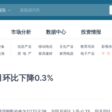
报告
市场分析
数据中心
投资情报
设备
信息产业
移动电信
文化产业
教育培训
影视传
牧渔
房 地 产
家具建材
家用电器
电子产业
半 导
环比下降0.3%
我国顺酐价格为11270元/吨，与同月环比上升-0.3%，同月同比