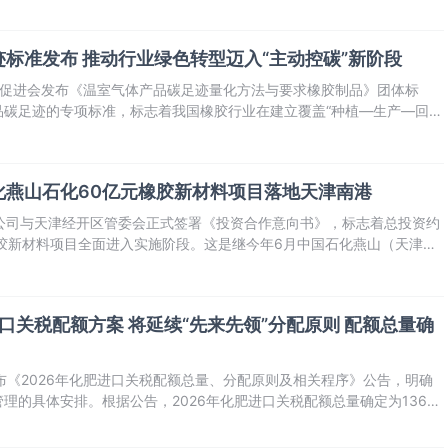
.48万项稳步增长至2025年的8.72万项，十年间数量增长了219%。
标准发布 推动行业绿色转型迈入“主动控碳”新阶段
全促进会发布《温室气体产品碳足迹量化方法与要求橡胶制品》团体标
品碳足迹的专项标准，标志着我国橡胶行业在建立覆盖“种植—生产—回
出关键一步，推动行业绿色转型从“被动减排”迈向“主动控碳”。
石化燕山石化60亿元橡胶新材料项目落地天津南港
化公司与天津经开区管委会正式签署《投资合作意向书》，标志着总投资约
胶新材料项目全面进入实施阶段。这是继今年6月中国石化燕山（天津）
山石化在天津南港工业区的又一战略性重大布局，对优化区域产业结构、
的竞争力具有重要意
进口关税配额方案 将延续“先来先领”分配原则 配额总量确
发布《2026年化肥进口关税配额总量、分配原则及相关程序》公告，明确
理的具体安排。根据公告，2026年化肥进口关税配额总量确定为1365
330万吨，磷酸氢二铵为690万吨，复合肥为345万吨。