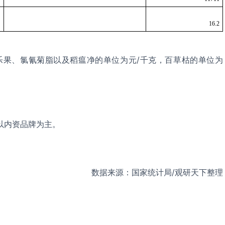
16.2
乐果、氯氰菊脂以及稻瘟净的单位为元
/
千克，百草枯的单位为
以内资品牌为主。
数据来源：国家统计局
/
观研天下整理