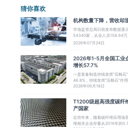
猜你喜欢
机构数量下降，营收却逆
市场监管总局日前发布数据显示
54340家，从业人员158.64
2026年07月24日
2026年1-5月全国工
增长57.7%
一是装备制造持续发挥“压舱石
46.8%，持续发挥“压舱石
2026年06月18日
同比分别增长15.6%、10.5
T1200级超高强度碳
产国家
近些年来，随着碳纤维应用场
维相关企业存量从2016年的0.