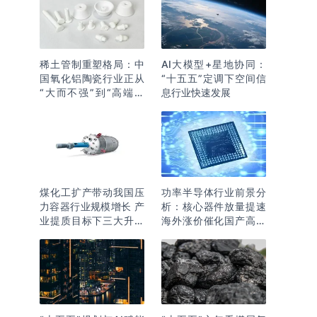
稀土管制重塑格局：中
AI大模型+星地协同：
国氧化铝陶瓷行业正从
“十五五”定调下空间信
“大而不强”到“高端突
息行业快速发展
围”
煤化工扩产带动我国压
功率半导体行业前景分
力容器行业规模增长 产
析：核心器件放量提速
业提质目标下三大升级
海外涨价催化国产高端
逻辑明确
化突围