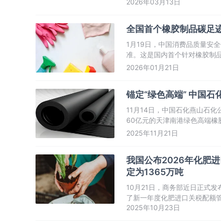
2026年03月13日
碳纤维相关专利量从2020年的5
全国首个橡胶制品碳足迹
1月19日，中国消费品质量安
准。这是国内首个针对橡胶制
收”全链条碳足迹管理体系上迈
2026年01月21日
锚定“绿色高端” 中国
11月14日，中国石化燕山石
60亿元的天津南港绿色高端橡
石油化工有限公司成立后，燕
2025年11月21日
提升中国石化在合成橡胶领域
我国公布2026年化肥
定为1365万吨
10月21日，商务部近日正式
了新一年度化肥进口关税配额管
2025年10月23日
万吨，其中尿素进口关税配额为