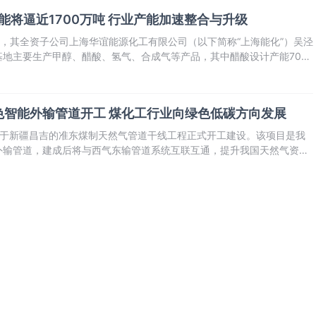
能将逼近1700万吨 行业产能加速整合与升级
称，其全资子公司上海华谊能源化工有限公司（以下简称“上海能化”）吴泾
基地主要生产甲醇、醋酸、氢气、合成气等产品，其中醋酸设计产能70万
%），甲醇设计产能95万吨（2024年产能利用率46.5%）。装置建成时间
色智能外输管道开工 煤化工行业向绿色低碳方向发展
位于新疆昌吉的准东煤制天然气管道干线工程正式开工建设。该项目是我
外输管道，建成后将与西气东输管道系统互联互通，提升我国天然气资源