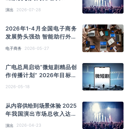
演出行业提质升级 产业联动
2026-07-28
演出
优势凸显
2026年1-4月全国电子商务
发展势头强劲 智能助行外骨
骼网上零售额同比大增
2026-05-27
电子商务
785.5%
广电总局启动“微短剧精品创
作传播计划” 2026年目标推
出千部优秀作品
2026-05-18
从内容供给到场景体验 2025
年我国演出市场总收入达到
837.22亿元
2026-04-23
演出